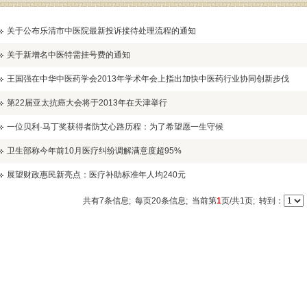
关于公布乐清市中医院最新投诉接待处理流程的通知
关于新增名中医特需挂号费的通知
王国强在中华中医药学会2013年学术年会上指出加快中医药行业协同创新步伐
第22届亚太抗癌大会将于2013年在天津举行
一位贝利·马丁奖获得者防艾心路历程：为了希望愿一生守候
卫生部称今年前10月医疗纠纷调解满意度超95%
展望财政惠民新亮点：医疗补助标准年人均240元
共有7条信息; 每页20条信息; 当前第
1
页/共1页; 转到：