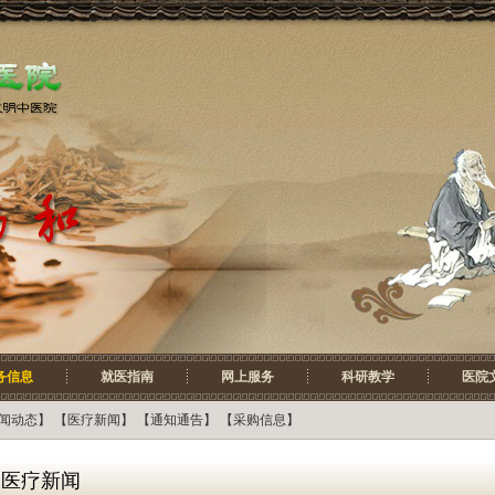
务信息
就医指南
网上服务
科研教学
医院
闻动态
】 【
医疗新闻
】 【
通知通告
】 【
采购信息
】
医疗新闻